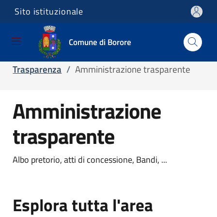
Sito istituzionale
Salta e vai al contenuto
Salta e vai al footer
Comune di Borore
Home
/
Servizi
/
Servizi online
/
Trasparenza
/
Amministrazione trasparente
Amministrazione
trasparente
Albo pretorio, atti di concessione, Bandi, ...
Esplora tutta l'area